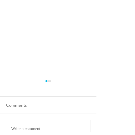
Comments
Toile déchirée?
Un buste pour s’
Write a comment...